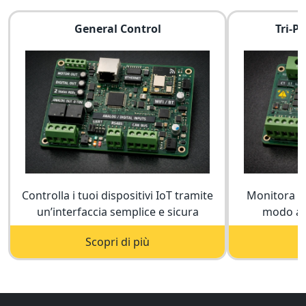
General Control
Tri-P
Controlla i tuoi dispositivi IoT tramite
Monitora i
un’interfaccia semplice e sicura
modo aff
Scopri di più