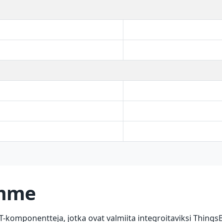
imme
-komponentteja, jotka ovat valmiita integroitaviksi Things