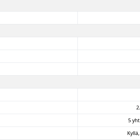
2
5 yh
Kyllä