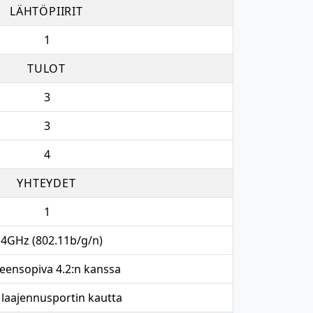
LÄHTÖPIIRIT
1
TULOT
3
3
4
YHTEYDET
1
.4GHz (802.11b/g/n)
teensopiva 4.2:n kanssa
, laajennusportin kautta