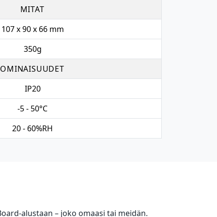
MITAT
107 x 90 x 66 mm
350g
OMINAISUUDET
IP20
-5 - 50°C
20 - 60%RH
Board-alustaan – joko omaasi tai meidän.