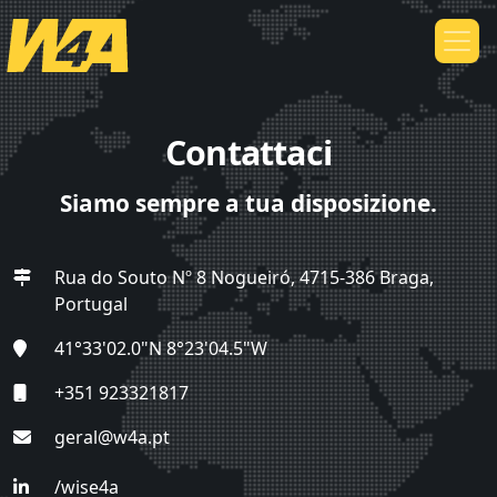
Contattaci
Siamo sempre a tua disposizione.
Rua do Souto Nº 8 Nogueiró, 4715-386 Braga,
Portugal
41°33'02.0"N 8°23'04.5"W
+351 923321817
geral@w4a.pt
/wise4a