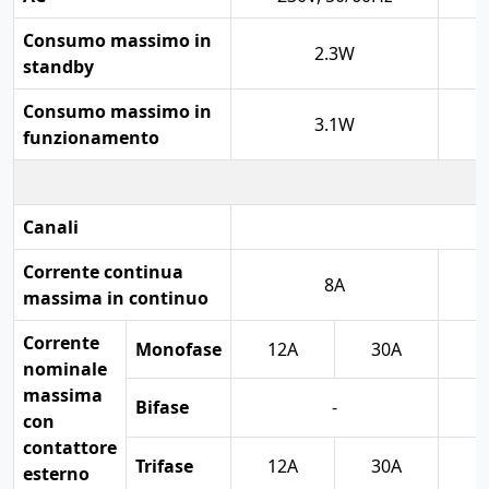
Consumo massimo in
2.3W
standby
Consumo massimo in
3.1W
funzionamento
Canali
Corrente continua
8A
massima in continuo
Corrente
Monofase
12A
30A
nominale
massima
Bifase
-
1
con
contattore
Trifase
12A
30A
1
esterno