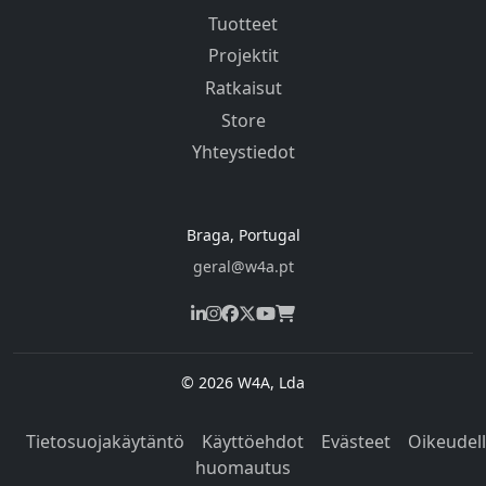
Tuotteet
Projektit
Ratkaisut
Store
Yhteystiedot
Braga, Portugal
geral@w4a.pt
© 2026 W4A, Lda
Tietosuojakäytäntö
Käyttöehdot
Evästeet
Oikeudel
huomautus