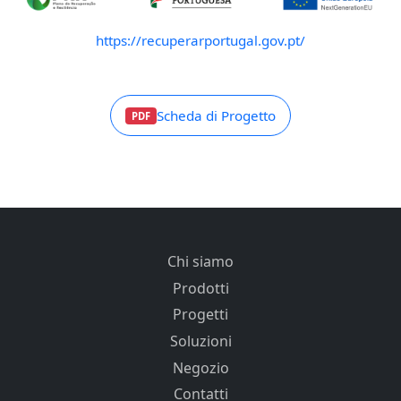
https://recuperarportugal.gov.pt/
Scheda di Progetto
PDF
Chi siamo
Prodotti
Progetti
Soluzioni
Negozio
Contatti