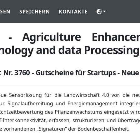
GEN
SPEICHERN
KONTAKTE
P - Agriculture Enhanc
nology and data Processing
t Nr. 3760 - Gutscheine für Startups - Neue
neue Sensorlösung für die Landwirtschaft 4.0 vor, die n
zur Signalaufbereitung und Energiemanagement integriert
Echtzeitbewertung des Pflanzenwachstums eingesetzt wird.
T-Interkonnektivität, erfassen, strukturieren und übertra
ie vorhandenen „Signaturen“ der Bodenbeschaffenheit.