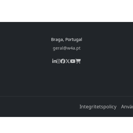
Braga, Portugal
geral@w4a.pt
Integritetspolicy
Använ