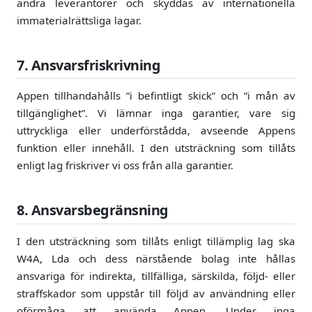
andra leverantörer och skyddas av internationella
immaterialrättsliga lagar.
7. Ansvarsfriskrivning
Appen tillhandahålls ”i befintligt skick” och ”i mån av
tillgänglighet”. Vi lämnar inga garantier, vare sig
uttryckliga eller underförstådda, avseende Appens
funktion eller innehåll. I den utsträckning som tillåts
enligt lag friskriver vi oss från alla garantier.
8. Ansvarsbegränsning
I den utsträckning som tillåts enligt tillämplig lag ska
W4A, Lda och dess närstående bolag inte hållas
ansvariga för indirekta, tillfälliga, särskilda, följd- eller
straffskador som uppstår till följd av användning eller
oförmåga att använda Appen. Under inga