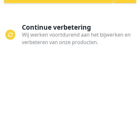
Continue verbetering
Wij werken voortdurend aan het bijwerken en
verbeteren van onze producten.
Kwaliteit
Onze producten worden onderworpen aan
strenge kwaliteitscontroles en tests.
Dagelijks gebruik
Wij staan altijd klaar om aan uw behoeften te
voldoen.
Privacybeleid
Uw privacy is onze prioriteit. Uw gegevens zijn
van u, wij verkopen of delen uw gegevens met