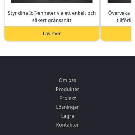
Styr dina IoT-enheter via ett enkelt och
Övervaka en
säkert gränssnitt
tillförli
Läs mer
Om oss
Produkter
Projekt
Lösningar
Lagra
Kontakter