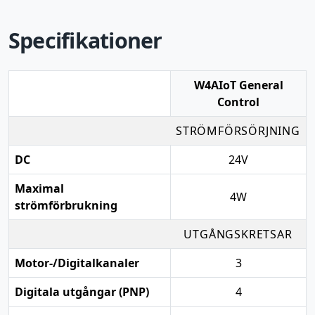
Specifikationer
W4AIoT General
Control
STRÖMFÖRSÖRJNING
DC
24V
Maximal
4W
strömförbrukning
UTGÅNGSKRETSAR
Motor-/Digitalkanaler
3
Digitala utgångar (PNP)
4