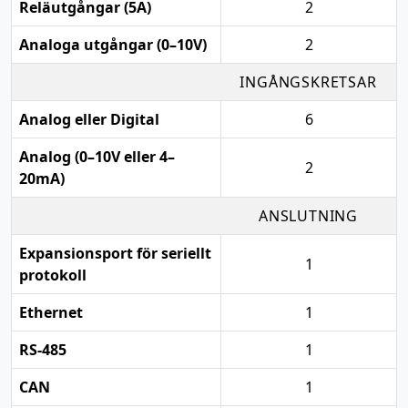
Reläutgångar (5A)
2
Analoga utgångar (0–10V)
2
INGÅNGSKRETSAR
Analog eller Digital
6
Analog (0–10V eller 4–
2
20mA)
ANSLUTNING
Expansionsport för seriellt
1
protokoll
Ethernet
1
RS-485
1
CAN
1