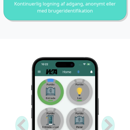
Kontinuerlig logning af adgang, anonymt eller
med brugeridentifikation
Anterior
Próximo