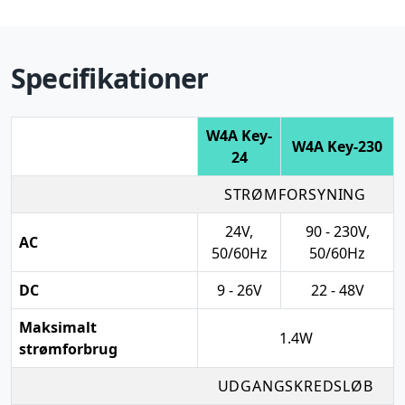
Specifikationer
W4A Key-
W4A Key-230
24
STRØMFORSYNING
24V,
90 - 230V,
AC
50/60Hz
50/60Hz
DC
9 - 26V
22 - 48V
Maksimalt
1.4W
strømforbrug
UDGANGSKREDSLØB