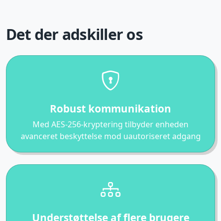
Det der adskiller os
Robust kommunikation
Med AES-256-kryptering tilbyder enheden
avanceret beskyttelse mod uautoriseret adgang
Understøttelse af flere brugere